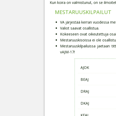
Kun koira on valmistunut, on se ilmoit
MESTARUUSKILPAILUT
VA järjestää kerran vuodessa mest
Valiot saavat osallistua.
Kokeeseen ovat oikeutettuja osallis
Mestaruuskisoissa ei ole osallist
Mestaruuskilpailuissa jaetaan tit
vAJM-17!
AJOK
BEAJ
DRAJ
DKAJ
KEAJ