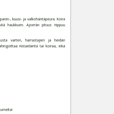
panin-, kuusi- ja valkohäntäpeura. Koira
itä haukkuen. Ajoerän pituus riippuu
tusta varten, harrastajien ja heidän
ngoittaa riistaeläintä tai koiraa, eikä
 lumelta!