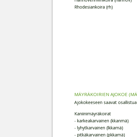
Rhodesiankoira (rh)
MÄYRÄKOIRIEN AJOKOE (MÄ
Ajokokeeseen saavat osallistua 
Kaniinimäyräkoirat
- karkeakarvainen (kkanmä)
- lyhytkarvainen (lkkamä)
- pitkäkarvainen (pkkamä)