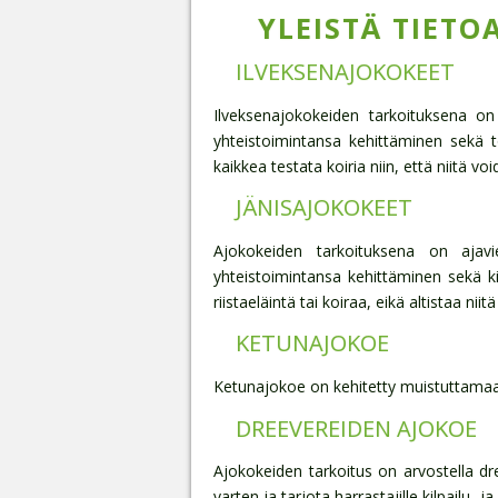
YLEISTÄ TIETO
ILVEKSENAJOKOKEET
Ilveksenajokokeiden tarkoituksena on 
yhteistoimintansa kehittäminen sekä t
kaikkea testata koiria niin, että niitä 
JÄNISAJOKOKEET
Ajokokeiden tarkoituksena on ajavi
yhteistoimintansa kehittäminen sekä ki
riistaeläintä tai koiraa, eikä altistaa nii
KETUNAJOKOE
Ketunajokoe on kehitetty muistuttamaan 
DREEVEREIDEN AJOKOE
Ajokokeiden tarkoitus on arvostella d
varten ja tarjota harrastajille kilpailu- 