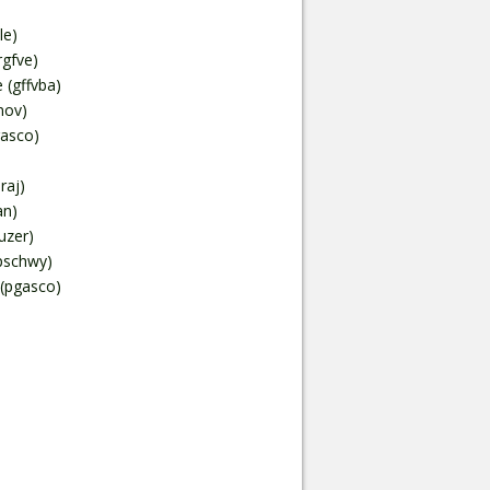
le)
rgfve)
 (gffvba)
nov)
gasco)
raj)
an)
luzer)
(pschwy)
 (pgasco)