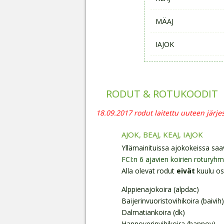
MÄAJ
IAJOK
RODUT & ROTUKOODIT
18.09.2017 rodut laitettu uuteen järjes
AJOK, BEAJ, KEAJ, IAJOK
Yllämainituissa ajokokeissa saav
FCI:n 6 ajavien koirien roturyh
Alla olevat rodut
eivät
kuulu os
Alppienajokoira (alpdac)
Baijerinvuoristovihikoira (baivih)
Dalmatiankoira (dk)
Hannoverinvihikoira (hannov)