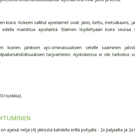
 koira. Kokeen sallitut ajoeläimet ovat: jänis, kettu, metsäkauris, ja
edellä mainittua ajoeläintä. Eläimen löydettyään koira seuraa s
n koirien jäniksen ajo-ominaisuuksien selville saaminen jalos
lpailumahdollisuuksien tarjoaminen. Ajokokeissa ei ole tarkoitus vahi
.
OI luokkia).
IOITUMINEN
on ajanut neljä (4) ykköstä kahdella erillä pohjalla - 2x paljaalta ja 2x