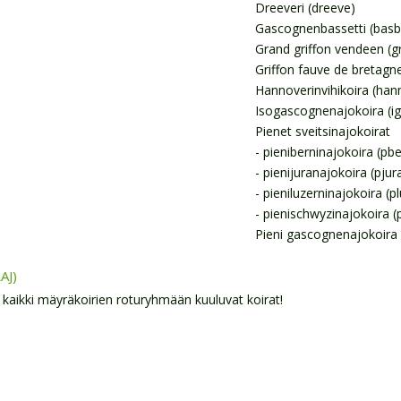
Dreeveri (dreeve)
Gascognenbassetti (basb
Grand griffon vendeen (g
Griffon fauve de bretagne
Hannoverinvihikoira (han
Isogascognenajokoira (i
Pienet sveitsinajokoirat
- pieniberninajokoira (pbe
- pienijuranajokoira (pjur
- pieniluzerninajokoira (p
- pienischwyzinajokoira 
Pieni gascognenajokoira
AJ)
kaikki mäyräkoirien roturyhmään kuuluvat koirat!