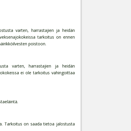
ostusta varten, harrastajien ja heidän
Ilveksenajokokeissa tarkoitus on ennen
häirikköilvesten poistoon.
usta varten, harrastajien ja heidän
okokeissa ei ole tarkoitus vahingoittaa
taeläintä.
. Tarkoitus on saada tietoa jalostusta