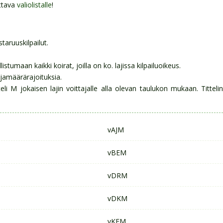
ettava
valiolistalle
!
aruuskilpailut.
tumaan kaikki koirat, joilla on ko. lajissa kilpailuoikeus.
ujamäärärajoituksia.
teli M jokaisen lajin voittajalle alla olevan taulukon mukaan. Titteli
vAJM
vBEM
vDRM
vDKM
vKEM