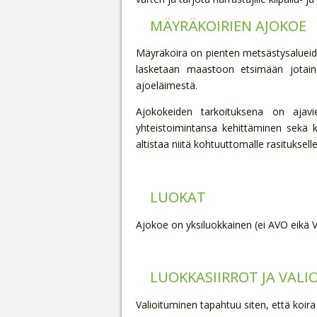
MÄYRÄKOIRIEN AJOKOE
Mäyräkoira on pienten metsästysalueiden
lasketaan maastoon etsimään jotain 
ajoeläimestä.
Ajokokeiden tarkoituksena on ajavie
yhteistoimintansa kehittäminen sekä ki
altistaa niitä kohtuuttomalle rasitukselle
LUOKAT
Ajokoe on yksiluokkainen (ei AVO eikä V
LUOKKASIIRROT JA VAL
Valioituminen tapahtuu siten, että koira 