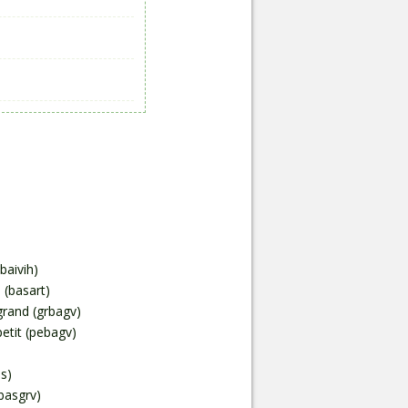
baivih)
 (basart)
grand (grbagv)
etit (pebagv)
s)
basgrv)