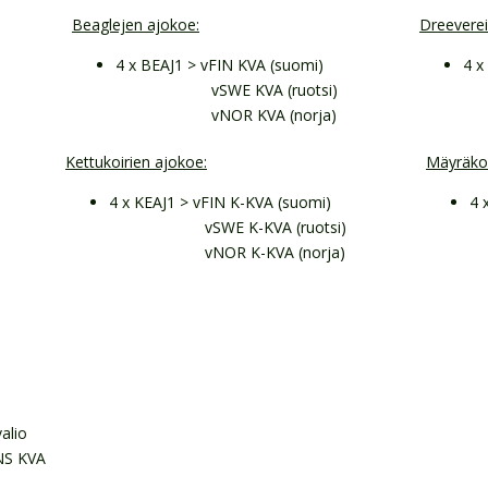
Beaglejen ajokoe:
Dreeverei
4 x BEAJ1 > vFIN KVA (suomi)
4 x
vSWE KVA (ruotsi)
v
vNOR KVA (norja)
v
Kettukoirien ajokoe:
Mäyräkoi
4 x KEAJ1 > vFIN K-KVA (suomi)
4 
vSWE K-KVA (ruotsi)
v
vNOR K-KVA (norja)
v
alio
NS KVA