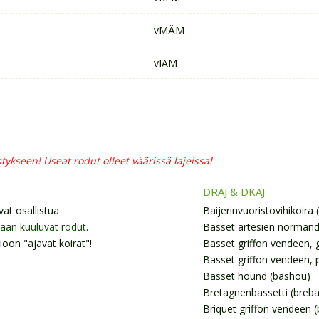
vMÄM
vIAM
tykseen! Useat rodut olleet väärissä lajeissa!
DRAJ & DKAJ
at osallistua
Baijerinvuoristovihikoira (
mään kuuluvat rodut
.
Basset artesien normand
ioon "ajavat koirat"!
Basset griffon vendeen, 
Basset griffon vendeen, p
Basset hound (bashou)
Bretagnenbassetti (breba
Briquet griffon vendeen (