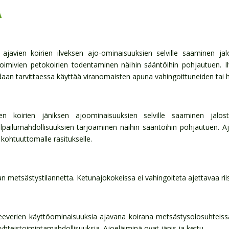
A
ajavien koirien ilveksen ajo-ominaisuuksien selville saaminen jal
oimivien petokoirien todentaminen näihin sääntöihin pohjautuen. 
voidaan tarvittaessa käyttää viranomaisten apuna vahingoittuneiden tai 
en koirien jäniksen ajoominaisuuksien selville saaminen jalost
lpailumahdollisuuksien tarjoaminen näihin sääntöihin pohjautuen. Aj
tä kohtuuttomalle rasitukselle.
metsästystilannetta. Ketunajokokeissa ei vahingoiteta ajettavaa riis
reeverien käyttöominaisuuksia ajavana koirana metsästysolosuhteissa
ja yhteistoimintamahdollisuuksia. Ajoeläiminä ovat jänis ja kettu.