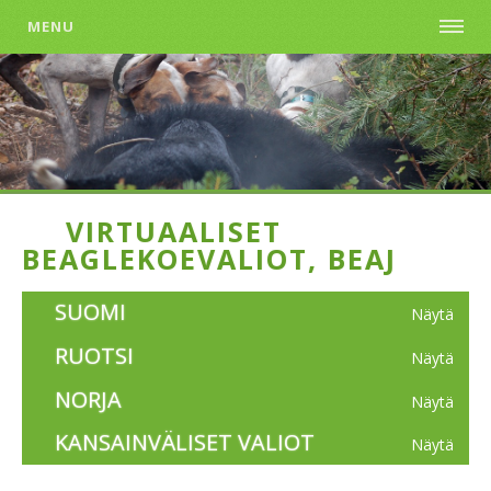
MENU
VIRTUAALISET
BEAGLEKOEVALIOT, BEAJ
SUOMI
Näytä
RUOTSI
Näytä
NORJA
Näytä
KANSAINVÄLISET VALIOT
Näytä