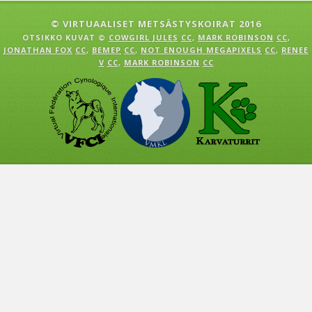
© VIRTUAALISET METSÄSTYSKOIRAT 2016
OTSIKKO KUVAT ©
COWGIRL JULES
CC
,
MARK ROBINSON
CC
,
JONATHAN FOX
CC
,
BEMEP
CC
,
NOT ENOUGH MEGAPIXELS
CC
,
RENEE
V
CC
,
MARK ROBINSON
CC