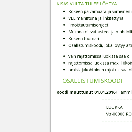
KISASIVULTA TULEE LÖYTYÄ
Kokeen päivämäärä ja viimeinen i
VLL mainittuna ja linkitettynä
Ilmoittautumisohjeet
Mukana olevat asteet ja mahdolli
Kokeen tuomari
Osallistumiskoodi, joka löytyy alt
vain rajattomissa luokissa saa oll
rajattomissa luokissa max. 10koi
omistajakohtainen rajoitus saa o
OSALLISTUMISKOODI
Koodi muuttunut 01.01.2016!
Tammiku
LUOKKA
Vtr-00000 R