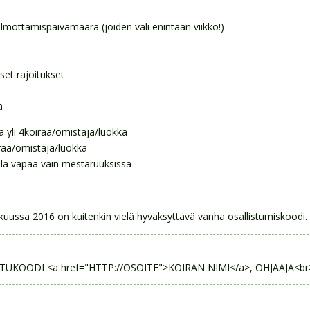
lmottamispäivämäärä (joiden väli enintään viikko!)
set rajoitukset
a
a yli 4koiraa/omistaja/luokka
raa/omistaja/luokka
lla vapaa vain mestaruuksissa
ussa 2016 on kuitenkin vielä hyväksyttävä vanha osallistumiskoodi.
OTUKOODI <a href="HTTP://OSOITE">KOIRAN NIMI</a>, OHJAAJA<br