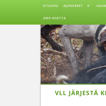
ETUSIVU
AJOKOKEET
HAUK
ANO KOETTA
VLL JÄRJESTÄ K