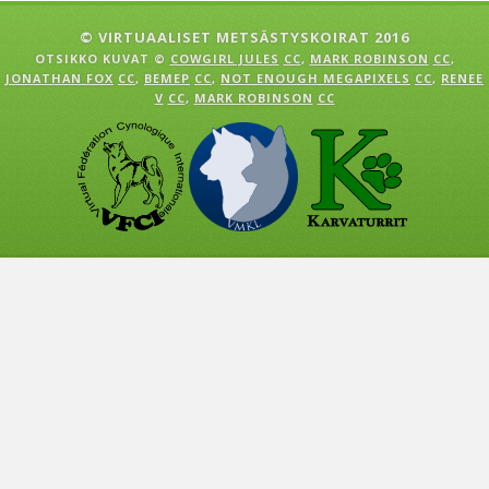
© VIRTUAALISET METSÄSTYSKOIRAT 2016
OTSIKKO KUVAT ©
COWGIRL JULES
CC
,
MARK ROBINSON
CC
,
JONATHAN FOX
CC
,
BEMEP
CC
,
NOT ENOUGH MEGAPIXELS
CC
,
RENEE
V
CC
,
MARK ROBINSON
CC