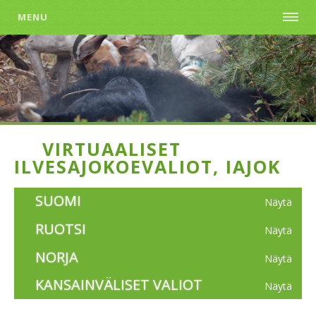
MENU
VIRTUAALISET
ILVESAJOKOEVALIOT, IAJOK
SUOMI
Näytä
RUOTSI
Näytä
NORJA
Näytä
KANSAINVÄLISET VALIOT
Näytä