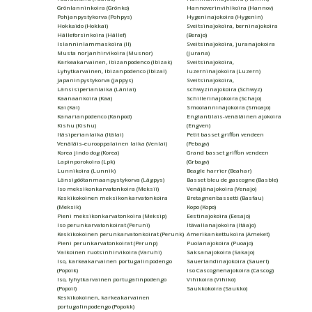
Grönlanninkoira (Grönko)
Hannoverinvihikoira (Hannov)
Pohjanpystykorva (Pohpys)
Hygeninajokoira (Hygenin)
Hokkaido (Hokkai)
Sveitsinajokoira, berninajokoira
Hälleforsinkoira (Hällef)
(Berajo)
Islanninlammaskoira (Il)
Sveitsinajokoira, juranajokoira
Musta norjanhirvikoira (Musnor)
(Jurana)
Karkeakarvainen, Ibizanpodenco (Ibizak)
Sveitsinajokoira,
Lyhytkarvainen, Ibizanpodenco (Ibizal)
luzerninajokoira (Luzern)
Japaninpystykorva (Jappys)
Sveitsinajokoira,
Länsisiperianlaika (Länlai)
schwyzinajokoira (Schwyz)
Kaanaankoira (Kaa)
Schillerinajokoira (Schajo)
Kai (Kai)
Smoolanninajokoira (Smoajo)
Kanarianpodenco (Kanpod)
Englantilais-venäläinen ajokoira
Kishu (Kishu)
(Engven)
Itäsiperianlaika (Itälai)
Petit basset griffon vendeen
Venäläis-eurooppalainen laika (Venlai)
(Pebagv)
Korea jindo dog (Korea)
Grand basset griffon vendeen
Lapinporokoira (Lpk)
(Grbagv)
Lunnikoira (Lunnik)
Beagle harrier (Beahar)
Länsigöötanmaanpystykorva (Lägpys)
Basset bleu de gascogne (Basble)
Iso meksikonkarvatonkoira (Meksii)
Venäjänajokoira (Venajo)
Keskikokoinen meksikonkarvatonkoira
Bretagnenbassetti (Basfau)
(Meksik)
Kopo (Kopo)
Pieni meksikonkarvatonkoira (Meksip)
Eestinajokoira (Eesajo)
Iso perunkarvatonkoirat (Peruni)
Itävallanajokoira (Itäajo)
Keskikokoinen perunkarvatonkoirat (Perunk)
Amerikankettukoira (Ameket)
Pieni perunkarvatonkoirat (Perunp)
Puolanajokoira (Puoajo)
Valkoinen ruotsinhirvikoira (Varuhi)
Saksanajokoira (Sakajo)
Iso, karkeakarvainen portugalinpodengo
Sauerlandinajokoira (Sauerl)
(Popoik)
Iso Cascognenajokoira (Cascog)
Iso, lyhytkarvainen portugalinpodengo
Vihikoira (Vihiko)
(Popoil)
Saukkokoira (Saukko)
Keskikokoinen, karkeakarvainen
portugalinpodengo (Popokk)