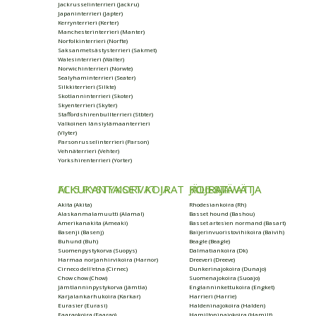
Jackrusselinterrieri (Jackru)
Japaninterrieri (Japter)
Kerrynterrieri (Kerter)
Manchesterinterrieri (Manter)
Norfolkinterrieri (Norfte)
Saksanmetsästysterrieri (Sakmet)
Walesinterrieri (Walter)
Norwichinterrieri (Norwte)
Sealyhaminterrieri (Seater)
Silkkiterrieri (Silkte)
Skotlanninterrieri (Skoter)
Skyenterrieri (Skyter)
Staffordshirenbullterrieri (Stbter)
Valkoinen länsiylämaanterrieri
(Vlyter)
Parsonrusselinterrieri (Parson)
Vehnäterrieri (Vehter)
Yorkshirenterrieri (Yorter)
FCI5 PYSTYKORVAT JA ALKUKANTAISET KOIRAT
FCI6 AJAVAT JA JÄLJESTÄVÄT KOIRAT
Akita (Akita)
Rhodesiankoira (Rh)
Alaskanmalamuutti (Alamal)
Basset hound (Bashou)
Amerikanakita (Ameaki)
Basset artesien normand (Basart)
Basenji (Basenj)
Baijerinvuoristovihikoira (Baivih)
Buhund (Buh)
Beagle (Beagle)
Suomenpystykorva (Suopys)
Dalmatiankoira (Dk)
Harmaa norjanhirvikoira (Harnor)
Dreeveri (Dreeve)
Cirneco dell'etna (Cirnec)
Dunkerinajokoira (Dunajo)
Chow chow (Chow)
Suomenajokoira (Suoajo)
Jämtlanninpystykorva (Jämtla)
Englanninkettukoira (Engket)
Karjalankarhukoira (Karkar)
Harrieri (Harrie)
Eurasier (Eurasi)
Haldeninajokoira (Halden)
Faaraokoira (Faarao)
Hamiltoninajokoira (Hamilt)