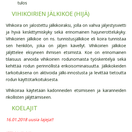
tulos
VIHIKOIRIEN JÄLKIKOE (HIJÄ)
Vihikoira on jalostettu jälkikoiraksi, jolla on vahva jäljestysvietti
ja hyvä keskittymiskyky sekä erinomainen hajunerottelukyky.
Vihikoirien jälkikoe on ns. tunnistusjälkikoe eli koira tunnistaa
sen henkilön, joka on jäljen kävellyt. Vihikoirien jälkikoe
jäljittelee eksyneen ihmisen etsimistä. Koe on erinomainen
tilaisuus arvioida vihikoirien rodunomaista työskentelyä sekä
kehittää rodun perinnöllistä erikoisominaisuutta. Jälkikokeiden
tarkoituksena on aktivoida jälki-innostusta ja levittää tietoutta
rodun käyttötarkoituksesta.
Vihikoiraa käytetään kadonneiden etsimiseen ja karanneiden
rikollisten jäljittämiseen.
KOELAJIT
16.01.2018 uusia lajeja!!