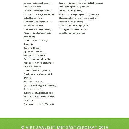
saksanseisoja (Kksaks)
Englanninspringerspanieli (Engspa)
Pitkäkarvainen
Sussexinspanieli (Susspa)
saksanseisoja (Pksaks)
Viiriäiskoira (Viiriä)
Weimarinseisoja (Weimal)
Walesinspringerspanieli (Walspa)
Lyhytkarvainen
Chesapeakenlahdennoutaja (Cpn)
unkarinvizsla (Unkviz)
Wetterhound (Wetter)
Karkeakarvainen
Novascotiannoutaja (Nsn)
unkarinvizsla (Kunviz)
Portugalinvesikoira (Pv)
Pienimünsterinseisoja
Lagotto romagnolo (Lr)
(Pmunst)
Isomünsterinseisoja
(Isomün)
Bretoni (Breton)
Spinone (Spinon)
Stabyhoun (Stahou)
Bracco Italiano (Bracit)
Korthalsingriffoni (Korgri)
Punavalkoinen
irlanninsetteri (Pvirse)
Pont-audemerinspanieli
(Pont-a)
Ranskanseisoja,
gascognelaistyyppi (Ranseg)
Ranskanseisoja,
pyreneläistyyppi (Ransep)
Sininen picardienspanieli
(Spicsp)
Portugalinseisoja (Porsei)
© VIRTUAALISET METSÄSTYSKOIRAT 2016