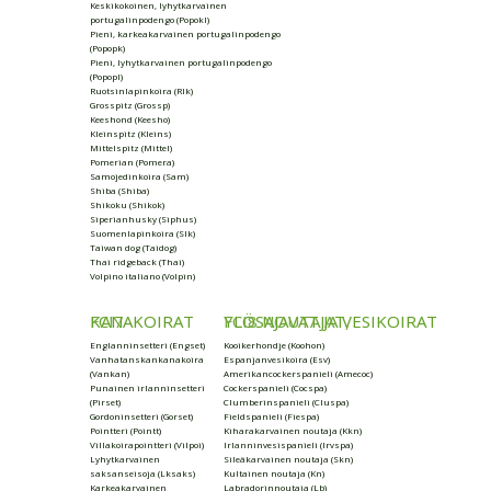
Keskikokoinen, lyhytkarvainen
portugalinpodengo (Popokl)
Pieni, karkeakarvainen portugalinpodengo
(Popopk)
Pieni, lyhytkarvainen portugalinpodengo
(Popopl)
Ruotsinlapinkoira (Rlk)
Grosspitz (Grossp)
Keeshond (Keesho)
Kleinspitz (Kleins)
Mittelspitz (Mittel)
Pomerian (Pomera)
Samojedinkoira (Sam)
Shiba (Shiba)
Shikoku (Shikok)
Siperianhusky (Siphus)
Suomenlapinkoira (Slk)
Taiwan dog (Taidog)
Thai ridgeback (Thai)
Volpino italiano (Volpin)
FCI7 KANAKOIRAT
FCI8 NOUTAJAT, YLÖSAJAVAT JA VESIKOIRAT
Englanninsetteri (Engset)
Kooikerhondje (Koohon)
Vanhatanskankanakoira
Espanjanvesikoira (Esv)
(Vankan)
Amerikancockerspanieli (Amecoc)
Punainen irlanninsetteri
Cockerspanieli (Cocspa)
(Pirset)
Clumberinspanieli (Cluspa)
Gordoninsetteri (Gorset)
Fieldspanieli (Fiespa)
Pointteri (Pointt)
Kiharakarvainen noutaja (Kkn)
Villakoirapointteri (Vilpoi)
Irlanninvesispanieli (Irvspa)
Lyhytkarvainen
Sileäkarvainen noutaja (Skn)
saksanseisoja (Lksaks)
Kultainen noutaja (Kn)
Karkeakarvainen
Labradorinnoutaja (Lb)