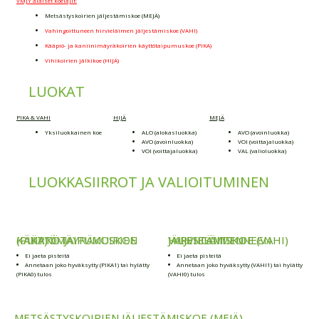
VMJY alaiset koelajit:
Metsästyskoirien jäljestämiskoe (MEJÄ)
Vahingoittuneen hirvieläimen jäljestämiskoe (VAHI)
Kääpiö- ja kaniinimäyräkoirien käyttötaipumuskoe (PIKA)
Vihikoirien jälkikoe (HIJÄ)
LUOKAT
PIKA & VAHI
HIJÄ
MEJÄ
Yksiluokkainen koe
ALO (alokasluokka)
AVO (avoinluokka)
AVO (avoinluokka)
VOI (voittajaluokka)
VOI (voittajaluokka)
VAL (valioluokka)
LUOKKASIIRROT JA VALIOITUMINEN
KÄÄPIÖ- JA KANIINIMÄYRÄKOIRIEN KÄYTTÖTAIPUMUSKOE (PIKA)
VAHINGOITTUNEEN HIRVIELÄIMEN JÄLJESTÄMISKOE (VAHI)
Ei jaeta pisteitä
Ei jaeta pisteitä
Annetaan joko hyväksytty (PIKA1) tai hylätty
Annetaan joko hyväksytty (VAHI1) tai hylätty
(PIKA0) tulos
(VAHI0) tulos
METSÄSTYSKOIRIEN JÄLJESTÄMISKOE (MEJÄ)