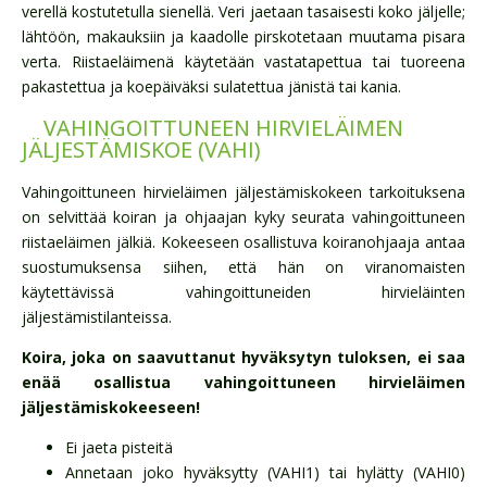
verellä kostutetulla sienellä. Veri jaetaan tasaisesti koko jäljelle;
lähtöön, makauksiin ja kaadolle pirskotetaan muutama pisara
verta. Riistaeläimenä käytetään vastatapettua tai tuoreena
pakastettua ja koepäiväksi sulatettua jänistä tai kania.
VAHINGOITTUNEEN HIRVIELÄIMEN
JÄLJESTÄMISKOE (VAHI)
Vahingoittuneen hirvieläimen jäljestämiskokeen tarkoituksena
on selvittää koiran ja ohjaajan kyky seurata vahingoittuneen
riistaeläimen jälkiä. Kokeeseen osallistuva koiranohjaaja antaa
suostumuksensa siihen, että hän on viranomaisten
käytettävissä vahingoittuneiden hirvieläinten
jäljestämistilanteissa.
Koira, joka on saavuttanut hyväksytyn tuloksen, ei saa
enää osallistua vahingoittuneen hirvieläimen
jäljestämiskokeeseen!
Ei jaeta pisteitä
Annetaan joko hyväksytty (VAHI1) tai hylätty (VAHI0)