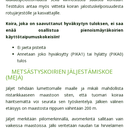
Testitulos antaa myös viitteitä koiran jalostuskelpoisuudesta
rotujärjestölle ja kasvattajille.
Koira, joka on saavuttanut hyväksytyn tuloksen, ei saa
enää osallistua pienoismäyräkoirien
käyttötaipumuskokeisiin!
Ei jaeta pisteitä
Annetaan joko hyväksytty (PIKA1) tai hylätty (PIKA0)
tulos
METSÄSTYSKOIRIEN JÄLJESTÄMISKOE
(MEJÄ)
Jäljet tehdään lumettomalle maalle ja mikäli mahdollista
riistarikkaaseen maastoon siten, että tuomari koiraa
häiritsemättä voi seurata sen työskentelyä. Jälkien välinen
etäisyys on maastosta riippuen vähintään 200 m.
Jäljet merkitään piilomerkinnällä, avomerkintä sallitaan vain
vaikeissa maastoissa. Jälki veritetään naudan tai hirvieläimen