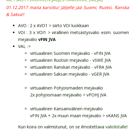
01.12.2017 maita karsittu! Jäljelle jää Suomi, Ruotsi, Ranska
& Saksa!!
AVO : 2 x AVO1 > siirto VOI luokkaan
VOI : 3 x VOI1 > virallinen metsästysvalio esim. suomen
mejävalio
vFIN JVA
VAL ->
virtuaalinen Suomen mejävalio - vFIN JVA
virtuaalinen Ruotsin mejävalio - vSWE JVA
virtuaalinen Ranskan mejävalio - vFRA JVA
virtuaalinen Saksan mejävalio - vGER JVA
virtuaalinen Pohjoismaiden mejävalio
2x pohjoismaan mejävalio > vPOHJ JVA
virtuaalinen Kansainvälinen mejävalio
vFIN JVA + 2x muun maan mejävalio > vKANS JVA
Kun koira on valmistunut, on se ilmoitettava
valiolistalle
!