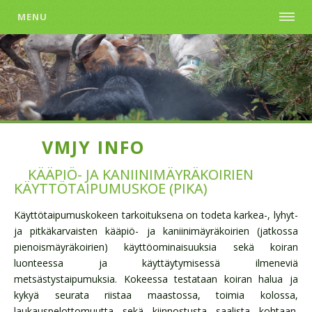
MENU
VMJY INFO
KÄÄPIÖ- JA KANIINIMÄYRÄKOIRIEN
KÄYTTÖTAIPUMUSKOE (PIKA)
Käyttötaipumuskokeen tarkoituksena on todeta karkea-, lyhyt-
ja pitkäkarvaisten kääpiö- ja kaniinimäyräkoirien (jatkossa
pienoismäyräkoirien) käyttöominaisuuksia sekä koiran
luonteessa ja käyttäytymisessä ilmeneviä
metsästystaipumuksia. Kokeessa testataan koiran halua ja
kykyä seurata riistaa maastossa, toimia kolossa,
laukauspelottomuutta sekä kiinnostusta saalista kohtaan.