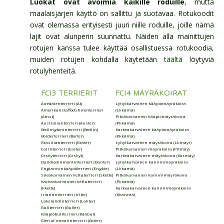
Luokat ovat avoimia kaikille roduille
, mutta
maalaisjärjen käyttö on sallittu ja suotavaa. Rotukoodit
ovat olemassa erityisesti juuri niille roduille, joille nämä
lajit ovat alunperin suunnattu. Näiden alla mainittujen
rotujen kanssa tulee käyttää osallistuessa rotukoodia,
muiden rotujen kohdalla käytetään
täältä
löytyviä
rotulyhenteitä.
FCI3 TERRIERIT
FCI4 MÄYRÄKOIRAT
Airedalenterrieri (At)
Lyhytkarvainen kääpiömäyräkoira
Amerikanstaffodshirenterrieri
(Lkkämä)
(Amst)
Pitkäkarvainen kääpiömäyräkoira
Australianterrieri (Auster)
(Pkkämä)
Bedlingtoninterrieri (Bedlin)
Karkeakarvainen kääpiömäyräkoira
Borderterrieri (Borter)
(Kkkämä)
Brasilianterrieri (Brater)
Lyhytkarvainen mäyräkoira (Lkmäyr)
Cairnterrieri (Caiter)
Pitkäkarvainen mäyräkoira (Pitmäy)
Ceskyterrieri (Ceskyt)
Karkeakarvainen mäyräkoira (Karmäy)
Dandiedinmontinterrieri (Danter)
Lyhytkarvainen kaniinimäyräkoira
Englanninkääpiöterrieri (Engkte)
(Lkkamä)
Sileäkarvainen kettuterrieri (Skette)
Pitkäkarvainen kaniinimäyräkoira
Karkeakarvainen kettuterrieri
(Pkkamä)
(Kkette)
Karkeakarvainen kaniinimäyräkoira
Irlanninterrieri (Irlter)
(Kkanmä)
Lakelandinterrieri (Lakter)
Bullterrieri (Bulter)
Kääpiöbullterrieri (Kääbul)
Glen of imaalinterrieri (Goiter)