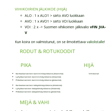
VIHIKOIRIEN JÄLKIKOE (HIJÄ)
ALO : 1 x ALO1 > siirto AVO luokkaan
AVO : 1 x AVO1 > siirto VOI luokkaan
VOI : 2 x -> Suomen vihikoirien jälkivalio
vFIN JVA-
V
Kun koira on valmistunut, on se ilmoitettava
valiolistalle
!
RODUT & ROTUKOODIT
PIKA
HIJÄ
Karkeakarvainen kaniinimäyräkoira (kkanmä)
Vihikoirat
Lyhytkarvainen kaniinimäyräkoira (lkkamä)
Pitkäkarvainen kaniinimäyräkoira (pkkamä)
Karkeakarvainen kääpiömäyräkoira (kkkämä)
Lyhytkarvainen kääpiömäyräkoira (lkkämä)
Pitkäkarvainen kääpiömäyräkoira (pkkämä)
MEJÄ & VAHI