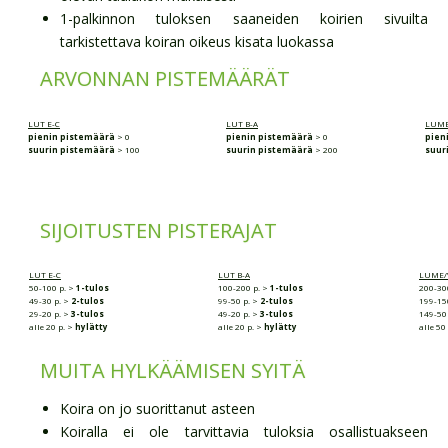
1-palkinnon tuloksen saaneiden koirien sivuilta
tarkistettava koiran oikeus kisata luokassa
ARVONNAN PISTEMÄÄRÄT
LUT E-C
LUT B-A
LUME
pienin pistemäärä
> 0
pienin pistemäärä
> 0
pien
suurin pistemäärä
> 100
suurin pistemäärä
> 200
suur
SIJOITUSTEN PISTERAJAT
LUT E-C
LUT B-A
LUME/
50-100 p. >
1-tulos
100-200 p. >
1-tulos
200-30
49-30 p. >
2-tulos
99-50 p. >
2-tulos
199-15
29-20 p. >
3-tulos
49-20 p. >
3-tulos
149-50
alle 20 p. >
hylätty
alle 20 p. >
hylätty
alle 50
MUITA HYLKÄÄMISEN SYITÄ
Koira on jo suorittanut asteen
Koiralla ei ole tarvittavia tuloksia osallistuakseen