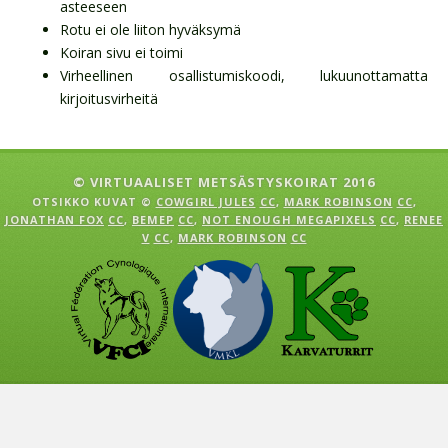
asteeseen
Rotu ei ole liiton hyväksymä
Koiran sivu ei toimi
Virheellinen osallistumiskoodi, lukuunottamatta
kirjoitusvirheitä
© VIRTUAALISET METSÄSTYSKOIRAT 2016
OTSIKKO KUVAT ©
COWGIRL JULES
CC
,
MARK ROBINSON
CC
,
JONATHAN FOX
CC
,
BEMEP
CC
,
NOT ENOUGH MEGAPIXELS
CC
,
RENEE
V
CC
,
MARK ROBINSON
CC