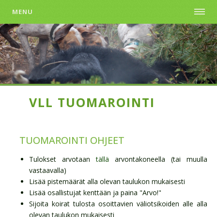
MENU
VLL TUOMAROINTI
TUOMAROINTI OHJEET
Tulokset arvotaan
tällä
arvontakoneella (tai muulla
vastaavalla)
Lisää pistemäärät alla olevan taulukon mukaisesti
Lisää osallistujat kenttään ja paina "Arvo!"
Sijoita koirat tulosta osoittavien väliotsikoiden alle alla
olevan taulukon mukaisesti